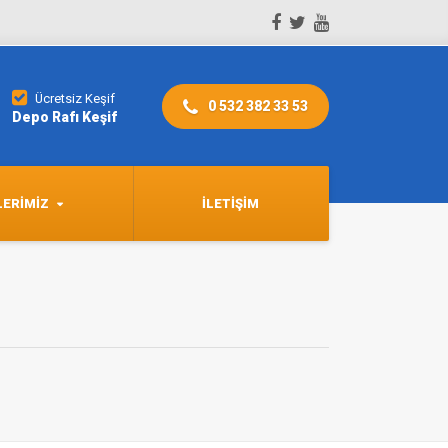
Ücretsiz Keşif
0 532 382 33 53
Depo Rafı Keşif
LERIMIZ
İLETIŞIM