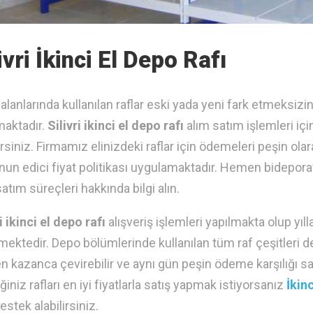
ivri İkinci El Depo Rafı
alanlarında kullanılan raflar eski yada yeni fark etmeksizi
maktadır.
Silivri ikinci el depo rafı
alım satım işlemleri iç
lirsiniz. Firmamız elinizdeki raflar için ödemeleri peşin ol
n edici fiyat politikası uygulamaktadır. Hemen bideporaf 
atım süreçleri hakkında bilgi alın.
i ikinci el depo rafı
alışveriş işlemleri yapılmakta olup yıll
lmektedir. Depo bölümlerinde kullanılan tüm raf çeşitleri de
 kazanca çevirebilir ve aynı gün peşin ödeme karşılığı sat
ğiniz rafları en iyi fiyatlarla satış yapmak istiyorsanız
İkinc
estek alabilirsiniz.