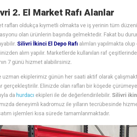
ivri 2. El Market Rafı Alanlar
t rafları oldukça kıymetli olmakta ve iş yerinin tüm düzeni
lasyonu olan ürünlerin başında gelmektedir. Fakat bu durumd
yabilir.
Silivri İkinci El Depo Rafı
alımları yapılmakta olup
inizden alım yapılır. Marketlerde kullanılan raf çeşitlerind
nın 7 günü hizmet alabilirsiniz.
e uzman ekiplerimiz günün her saati aktif olarak çalışma
ar gerçekleştirilir. Elinizde olan rafları bir köşede çürüm
yla da
hurdacı
ekipleri ile de değerlendirilebilir.
Silivri iki
mızda deneyimli kadromuz ile yılların tecrübesinde hizmet ve
satım işlemleri kısa sürede tamamlanmaktadır.