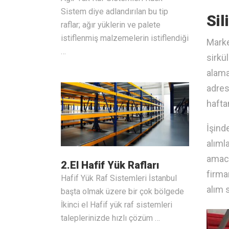
Sistem diye adlandırılan bu tip
Sil
raflar; ağır yüklerin ve palete
istiflenmiş malzemelerin istiflendiği
Marke
…
sirkü
alama
adres
hafta
İşind
alıml
amacı
2.El Hafif Yük Rafları
firma
Hafif Yük Raf Sistemleri İstanbul
alım 
başta olmak üzere bir çok bölgede
İkinci el Hafif yük raf sistemleri
taleplerinizde hızlı çözüm …