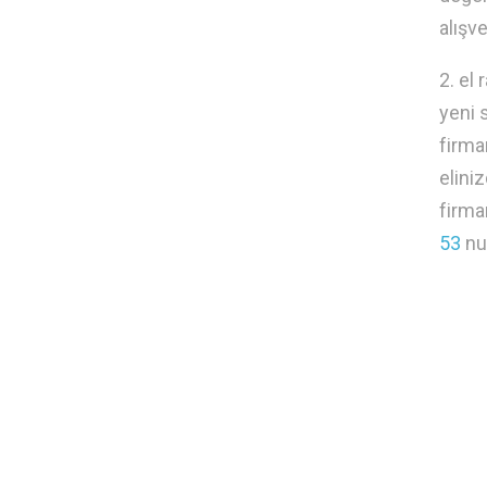
alışve
2. el
yeni s
firma
elini
firma
53
num