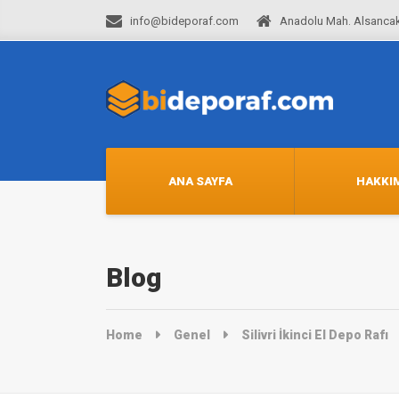
info@bideporaf.com
Anadolu Mah. Alsancak
ANA SAYFA
HAKKI
Blog
Home
Genel
Silivri İkinci El Depo Rafı