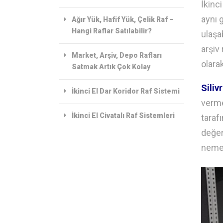
İkinc
aynı 
Ağır Yük, Hafif Yük, Çelik Raf –
Hangi Raflar Satılabilir?
ulaşab
arşiv 
Market, Arşiv, Depo Rafları
olarak
Satmak Artık Çok Kolay
Silivr
İkinci El Dar Koridor Raf Sistemi
verme
İkinci El Civatalı Raf Sistemleri
taraf
değer
neme 