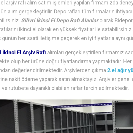
i el arşiv rafı alım satım işlemleri yapılan firmamızda dene
gün alım gerçekleştirilir. Depo rafları tüm firmaların ihtiya
ilirsiniz.
Silivri İkinci El Depo Rafı Alanlar
olarak Bidepor
rafılarını ikinci el olarak en yüksek fiyatlar ile satabilirsiniz
 günün her saati iletişime geçerek en iyi fiyatlarla aynı gün
i İkinci El Arşiv Rafı
alımları gerçekleştirilen firmamız 
kte olup her ürüne doğru fiyatlandırma yapmaktadır. Her çe
ından değerlendirilmektedir. Arşivlerden çıkma
2.el ağır y
ine nakit ödeme yaparak satın almaktayız. Arşivler genel o
ve rutubete dayanıklı olabilen raflar tercih edilmektedir.