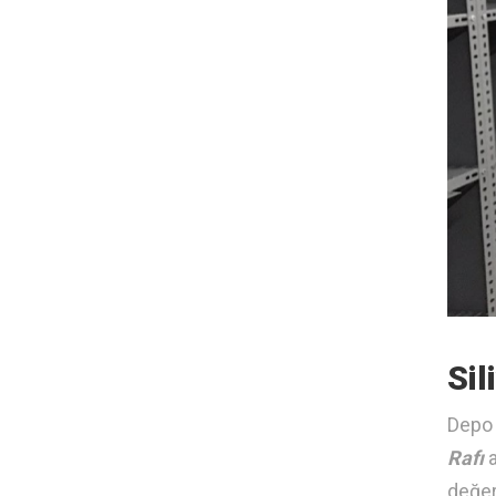
Sil
Depo 
Rafı
a
değer