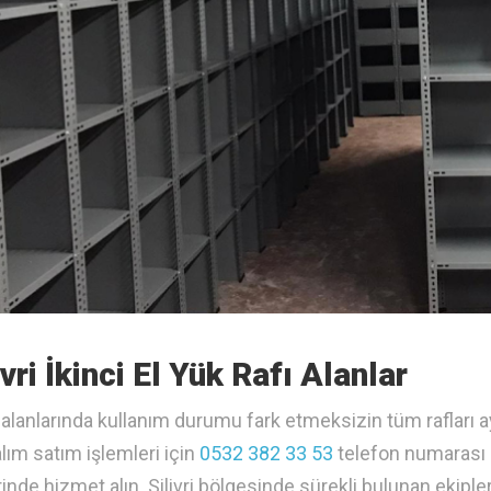
ivri İkinci El Yük Rafı Alanlar
alanlarında kullanım durumu fark etmeksizin tüm rafları ay
lım satım işlemleri için
0532 382 33 53
telefon numarası i
inde hizmet alın. Silivri bölgesinde sürekli bulunan ekiple