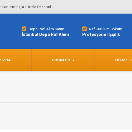
 Cad. No:27/A1 Tuzla İstanbul
Depo Rafı Alım Satım
Raf Kurulum Söküm
İstanbul Depo Raf Alımı
Profesyonel İşçilik
MIZDA
ÜRÜNLER
HIZMET