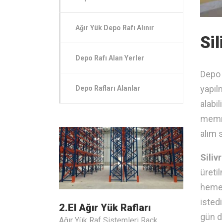
Ağır Yük Depo Rafı Alınır
Sil
Depo Rafı Alan Yerler
Depo 
yapıl
Depo Rafları Alanlar
alabi
memnu
alım s
Silivr
üreti
hemen
istedi
2.El Ağır Yük Rafları
gün d
Ağır Yük Raf Sistemleri Rack