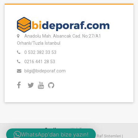
Anadolu Mah. Alsancak Cad. No:27/A1
Orhanlı/Tuzla İstanbul
0 532 382 33 53
0216 441 28 53
bilgi@bideporaf.com
Seo Uzmanı
- Web Tasarım
WhatsApp'dan bize yazın!
Copyright © 2024 Tüm Hakları Saklıdır | İkinci El Raf Sistemleri |