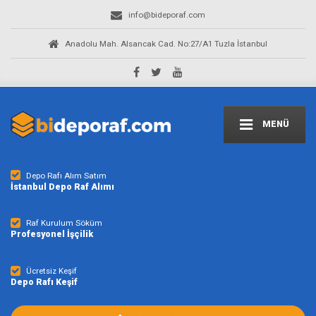
info@bideporaf.com
Anadolu Mah. Alsancak Cad. No:27/A1 Tuzla İstanbul
MENÜ
Depo Rafı Alım Satım
İstanbul Depo Raf Alımı
Raf Kurulum Söküm
Profesyonel İşçilik
Ücretsiz Keşif
Depo Rafı Keşif