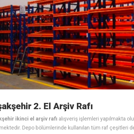
akşehir 2. El Arşiv Rafı
şehir ikinci el arşiv rafı
alışveriş işlemleri yapılmakta olu
lmektedir. Depo bölümlerinde kullanılan tüm raf çeşitleri d