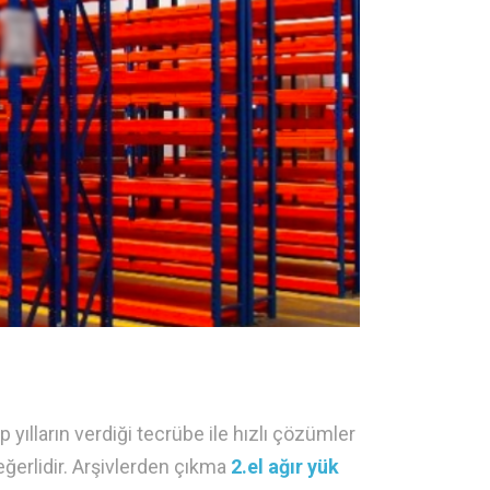
p yılların verdiği tecrübe ile hızlı çözümler
eğerlidir. Arşivlerden çıkma
2.el ağır yük