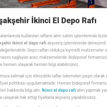
şakşehir İkinci El Depo Rafı
alanlarında kullanılan rafların alım satım işlemlerinde bizle
şehir ikinci el depo rafı
alışveriş işlemlerinde deneyimli
r değerlendirilir. Depo rafları oldukça kıymetli malzemeler o
masını sağlayan aracı malzemelerdir. Bideporaf firmamızd
re hemen ulaşarak hemen bilgi alabilirsiniz.
mıza satmak için elinizdeki raflar ödemeleri peşin olara
 fiyat politikası uygulamaktadır. Hemen bideporaf firmamızı
eri hakkında bilgi alın.
İkinci el depo rafı
alım yapmak yad
e ulaşarak hak ettiği fiyatlarla alışveriş yapabilirsiniz.