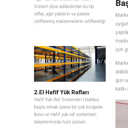
Baş
Sistem diye adlandırılan bu tip
raflar; ağır yüklerin ve palete
Marke
istiflenmiş malzemelerin istiflendiği
uygun
…
yapıl
marke
için 
Marke
alabil
gün a
katkı
2.El Hafif Yük Rafları
Hafif Yük Raf Sistemleri İstanbul
başta olmak üzere bir çok bölgede
İkinci el Hafif yük raf sistemleri
taleplerinizde hızlı çözüm …