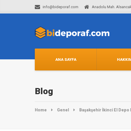
info@bideporaf.com
Anadolu Mah. Alsancak
ANA SAYFA
HAKKI
Blog
Home
Genel
Başakşehir İkinci El Depo 