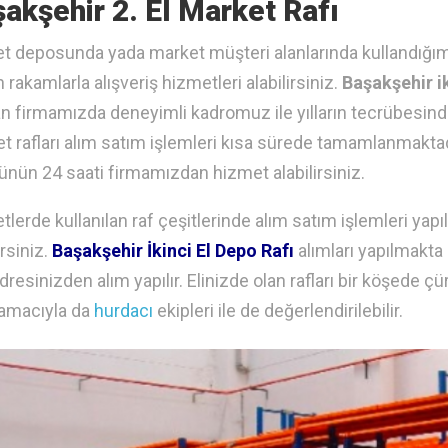
akşehir 2. El Market Rafı
t deposunda yada market müşteri alanlarında kullandığımız
 rakamlarla alışveriş hizmetleri alabilirsiniz.
Başakşehir ik
an firmamızda deneyimli kadromuz ile yılların tecrübesinde
t rafları alım satım işlemleri kısa sürede tamamlanmakta
günün 24 saati firmamızdan hizmet alabilirsiniz.
tlerde kullanılan raf çeşitlerinde alım satım işlemleri ya
irsiniz.
Başakşehir İkinci El Depo Rafı
alımları yapılmakta
dresinizden alım yapılır. Elinizde olan rafları bir köşed
 amacıyla da
hurdacı
ekipleri ile de değerlendirilebilir.