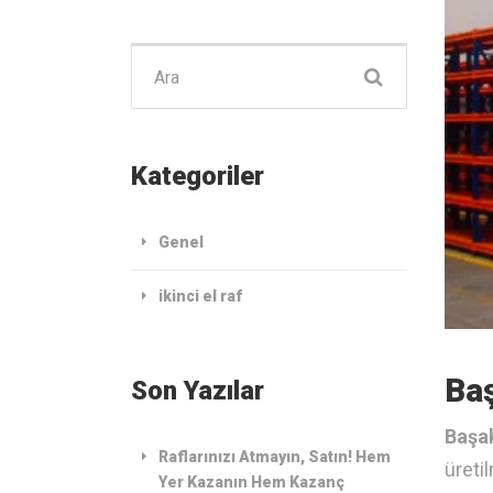
Şunu
ara:
Kategoriler
Genel
ikinci el raf
Baş
Son Yazılar
Başak
Raflarınızı Atmayın, Satın! Hem
üreti
Yer Kazanın Hem Kazanç