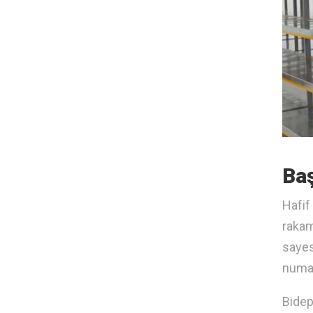
Baş
Hafif
rakam
sayes
numar
Bidep