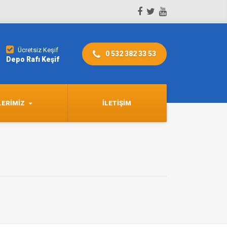
Ücretsiz Keşif
0 532 382 33 53
Depo Rafı Keşif
LERIMIZ
İLETIŞIM