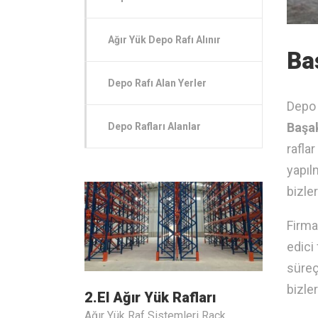
Ağır Yük Depo Rafı Alınır
Ba
Depo Rafı Alan Yerler
Depo 
Başak
Depo Rafları Alanlar
rafla
yapıl
bizle
Firma
edici
süreçl
bizler
2.El Ağır Yük Rafları
Ağır Yük Raf Sistemleri Rack