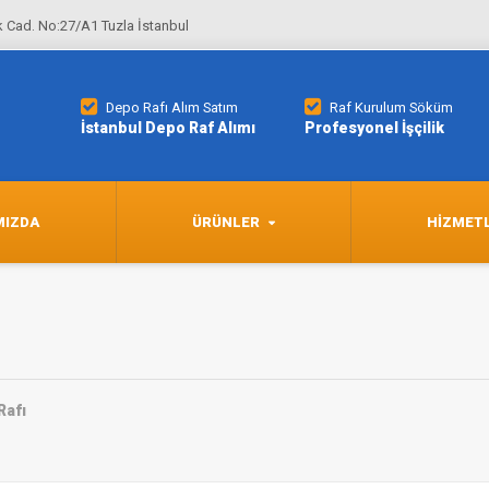
 Cad. No:27/A1 Tuzla İstanbul
Depo Rafı Alım Satım
Raf Kurulum Söküm
İstanbul Depo Raf Alımı
Profesyonel İşçilik
MIZDA
ÜRÜNLER
HIZMET
Rafı