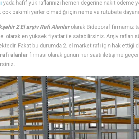
ı
yada hafif yük raflarınızı hemen değerine nakit ödeme ya
k çok bakımlı yerler olmadığı için neme ve rutubete dayanıkl
şehir 2 El arşiv Rafı Alanlar
olarak Bideporaf firmamız tar
 el olarak en yüksek fiyatlar ile satabilirsiniz. Arşiv raflar
ktedir. Fakat bu durumda 2. el market rafı için hak ettiği d
 rafı alanlar
firması olarak günün her saati iletişime geçere
irsiniz.