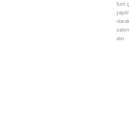
tüm ç
yapıl
olara
satım
alın.